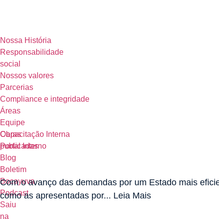
Nossa História
Responsabilidade
social
Nossos valores
Parcerias
Compliance e integridade
Áreas
Equipe
Obras
Capacitação Interna
publicadas
Portal Interno
Blog
Boletim
Bocayuva
Com o avanço das demandas por um Estado mais eficien
Podcast
como as apresentadas por... Leia Mais
Saiu
na