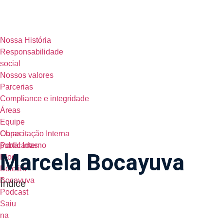
Nossa História
Responsabilidade
social
Nossos valores
Parcerias
Compliance e integridade
Áreas
Equipe
Obras
Capacitação Interna
publicadas
Portal Interno
Marcela Bocayuva
Blog
Boletim
Bocayuva
Índice
Podcast
Saiu
na